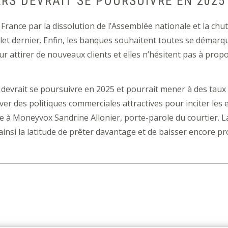
ERS DEVRAIT SE POURSUIVRE EN 2025
n France par la dissolution de l’Assemblée nationale et la c
illet dernier. Enfin, les banques souhaitent toutes se démarq
ur attirer de nouveaux clients et elles n’hésitent pas à pr
 devrait se poursuivre en 2025 et pourrait mener à des tau
r des politiques commerciales attractives pour inciter les e
que à Moneyvox Sandrine Allonier, porte-parole du courtier. L
insi la latitude de prêter davantage et de baisser encore p