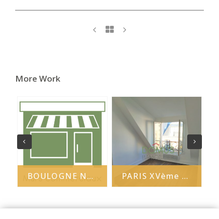
More Work
BOULOGNE NORD - JB Clément
PARIS XVème - Dupleix